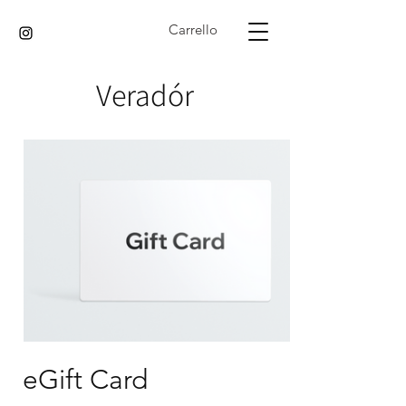
Carrello
Veradór
eGift Card