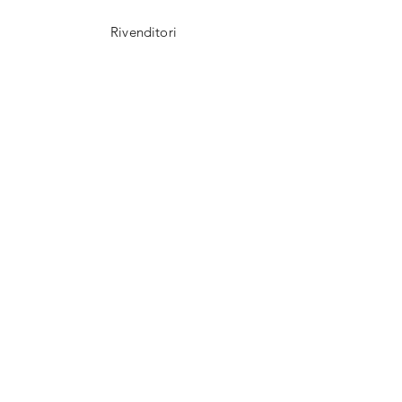
Rivenditori
Instagram
UNISCITI A NOI!
E-mail
*
Sì, desidero iscrivermi alla 
vostra newsletter.
*