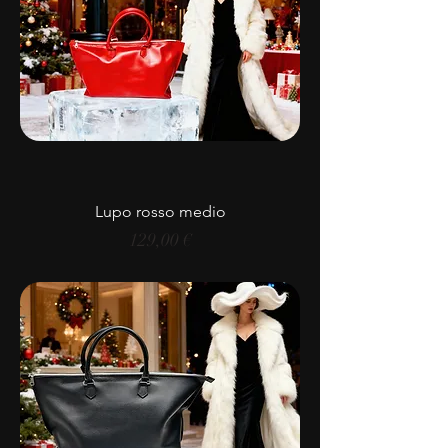
Lupo rosso medio
Prezzo
129,00 €