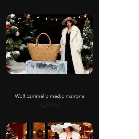
Wolf cammello medio marrone
Prezzo
129,00 €