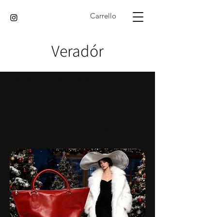
Carrello
Veradór
Home
Tutti i prodotti
Tutti i prodotti
6 prodotti
Filtra e ordina