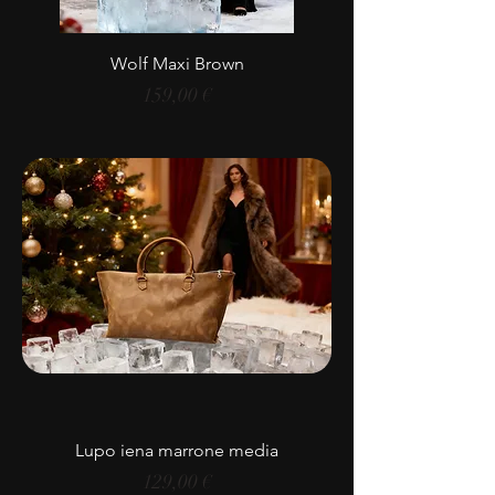
Wolf Maxi Brown
Prezzo
159,00 €
Lupo iena marrone media
Prezzo
129,00 €